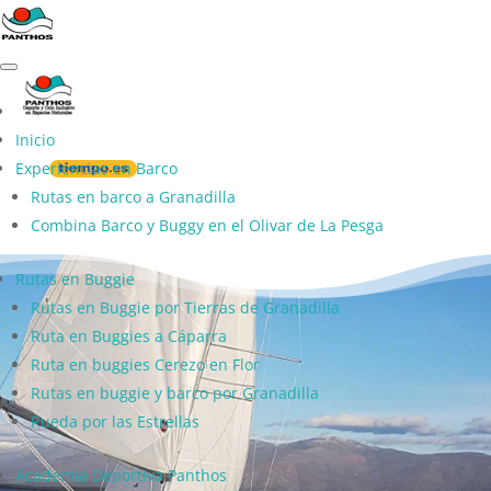
Inicio
Experiencias en Barco
Rutas en barco a Granadilla
Combina Barco y Buggy en el Olivar de La Pesga
Rutas en Buggie
Rutas en Buggie por Tierras de Granadilla
Ruta en Buggies a Cáparra
Ruta en buggies Cerezo en Flor
Aprende a
Rutas en buggie y barco por Granadilla
Rueda por las Estrellas
Academia Deportiva Panthos