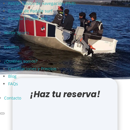
Patrón básico de navegación (PNB)
Navegar
Escuela de Paddle surf
Escuela Buggies 4×4
Water Sports
Eventos
¿Quiénes somos?
Certificaciones y Premios
Blog
FAQs
¡Haz tu reserva!
Contacto