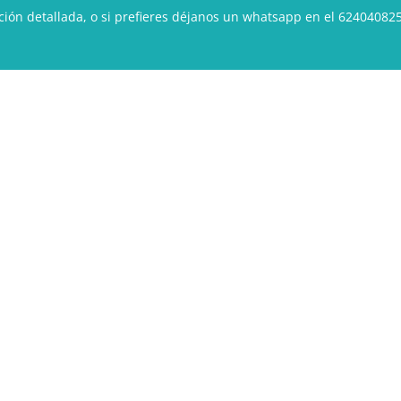
ión detallada, o si prefieres déjanos un whatsapp en el 624040825
Bases Náuticas
Embalse de Gabriel y Galán (“El
Anillo”)
Nº 