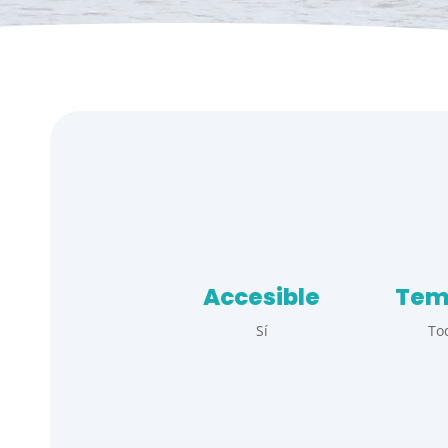
Accesible
Tem
Sí
To