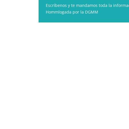
Escríbenos y te mandamos toda la informac
Hommlogada por la DGMM
Información
606849644
info@panthos.es