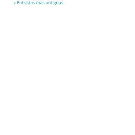
« Entradas más antiguas
Información
606849644
info@panthos.es
Reservas
624 040 825
reservas@panthos.es