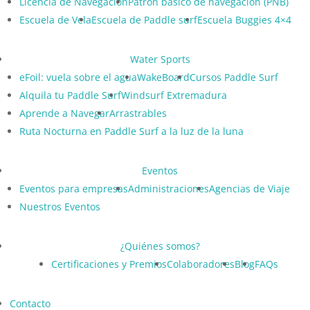
Licencia de Navegación
Patrón básico de navegación (PNB)
Escuela de Vela
Escuela de Paddle surf
Escuela Buggies 4×4
Water Sports
eFoil: vuela sobre el agua
WakeBoard
Cursos Paddle Surf
Alquila tu Paddle Surf
Windsurf Extremadura
Aprende a Navegar
Arrastrables
Ruta Nocturna en Paddle Surf a la luz de la luna
Eventos
Eventos para empresas
Administraciones
Agencias de Viaje
Nuestros Eventos
¿Quiénes somos?
Certificaciones y Premios
Colaboradores
Blog
FAQs
Contacto