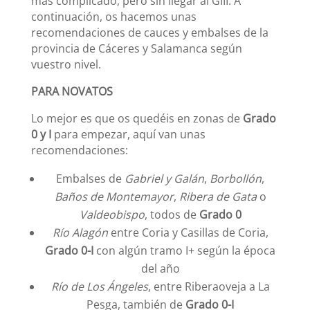
más complicado, pero sin llegar al GIII. A
continuación, os hacemos unas
recomendaciones de cauces y embalses de la
provincia de Cáceres y Salamanca según
vuestro nivel.
PARA NOVATOS
Lo mejor es que os quedéis en zonas de
Grado
0 y I
para empezar, aquí van unas
recomendaciones:
Embalses de
Gabriel y Galán
,
Borbollón
,
Baños de Montemayor
,
Ribera de Gata
o
Valdeobispo
, todos de
Grado 0
Río Alagón
entre Coria y Casillas de Coria,
Grado 0-I
con algún tramo I+ según la época
del año
Río de Los Ángeles
, entre Riberaoveja a La
Pesga, también de
Grado 0-I