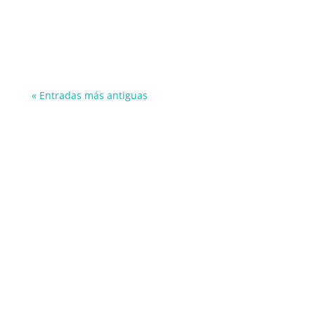
joseignacio
« Entradas más antiguas
Información
606849644
info@panthos.es
Reservas