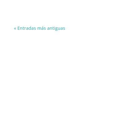
« Entradas más antiguas
Información
606849644
info@panthos.es
Reservas
624 040 825
reservas@panthos.es